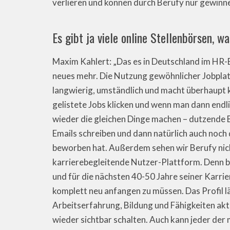
verlieren und können durch Berufy nur gewinne
Es gibt ja viele online Stellenbörsen, 
Maxim Kahlert: „Das es in Deutschland im HR-Be
neues mehr. Die Nutzung gewöhnlicher Jobplatt
langwierig, umständlich und macht überhaupt 
gelistete Jobs klicken und wenn man dann end
wieder die gleichen Dinge machen – dutzende
Emails schreiben und dann natürlich auch noch 
beworben hat. Außerdem sehen wir Berufy nicht
karrierebegleitende Nutzer-Plattform. Denn bei
und für die nächsten 40-50 Jahre seiner Karri
komplett neu anfangen zu müssen. Das Profil lä
Arbeitserfahrung, Bildung und Fähigkeiten akt
wieder sichtbar schalten. Auch kann jeder der