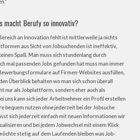
n.“
was macht Berufy so innovativ?
reich an Innovation fehlt ist mittlerweile ja nichts
formen aus Sicht von Jobsuchenden ist ineffektiv,
keinen Spaß. Man muss sich stundenlang durch
lich mal passenden Jobs gefunden hat muss man immer
 Bewerbungsformulare auf Firmen-Websites ausfüllen,
den Überblick behalten wo man sich schon überall
 nur als Jobplattform, sondern eher auch als
 uns kann sich jeder Arbeitnehmer ein Profil erstellen
ere bequem nutzen ohne jederzeit bei der Jobsuche
sst sich jederzeit einfach mit neuen Informationen wir
ualisieren und bei jedem Jobwechsel mit einem Klick
 möchte stetig auf dem Laufenden bleiben was Job-