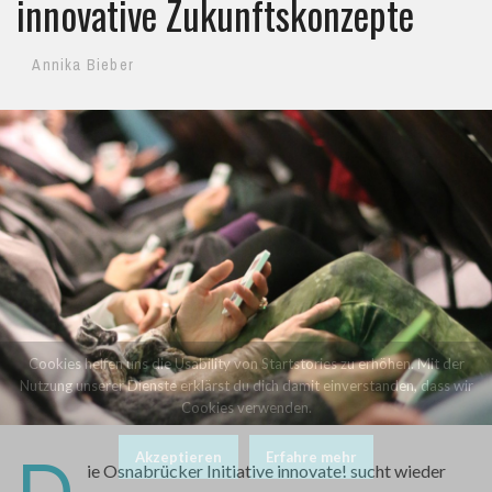
innovative Zukunftskonzepte
Annika Bieber
Cookies helfen uns die Usability von Startstories zu erhöhen. Mit der
Nutzung unserer Dienste erklärst du dich damit einverstanden, dass wir
Cookies verwenden.
D
Akzeptieren
Erfahre mehr
ie Osnabrücker Initiative innovate! sucht wieder