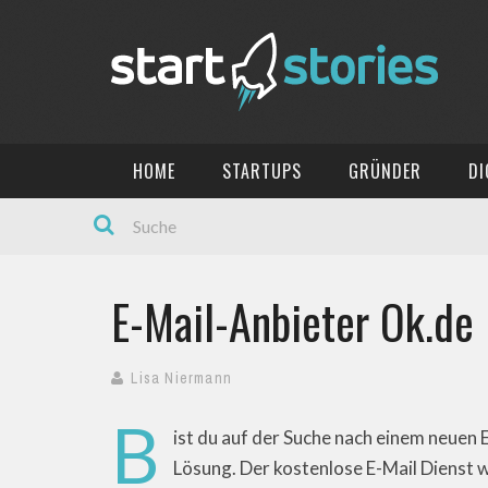
HOME
STARTUPS
GRÜNDER
DI
TIOLI – DIE APP FÜR LEBENSMITTELUNVERTRÄGLICHKEITEN
DIGITALISIERUNG IM HANDEL BRINGT NEUE CHANCEN FÜR UNTERNEHMEN
OUTSOURCING FÜR START-UP UNTERNEHMEN
E-Mail-Anbieter Ok.de
Lisa Niermann
B
ist du auf der Suche nach einem neuen 
Lösung. Der kostenlose E-Mail Dienst 