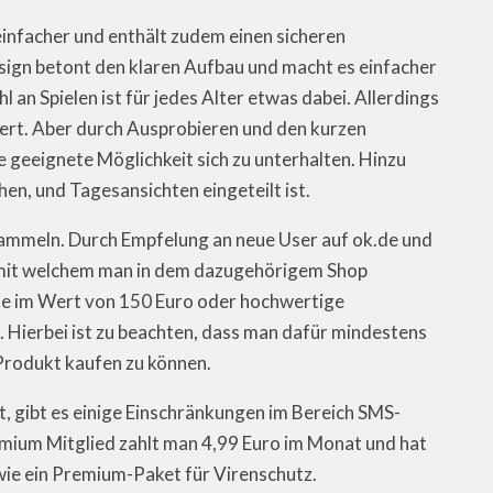
nfacher und enthält zudem einen sicheren
ign betont den klaren Aufbau und macht es einfacher
 an Spielen ist für jedes Alter etwas dabei. Allerdings
miert. Aber durch Ausprobieren und den kurzen
e geeignete Möglichkeit sich zu unterhalten. Hinzu
n, und Tagesansichten eingeteilt ist.
ammeln. Durch Empfelung an neue User auf ok.de und
, mit welchem man in dem dazugehörigem Shop
e im Wert von 150 Euro oder hochwertige
Hierbei ist zu beachten, dass man dafür mindestens
rodukt kaufen zu können.
, gibt es einige Einschränkungen im Bereich SMS-
mium Mitglied zahlt man 4,99 Euro im Monat und hat
e ein Premium-Paket für Virenschutz.