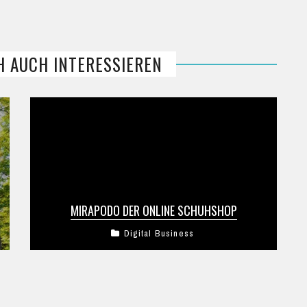
H AUCH INTERESSIEREN
MIRAPODO DER ONLINE SCHUHSHOP
Digital Business
Mirapodo ist ein junges Startup, dass Schuhe
online vertreibt. Der offizielle Launch von
mirapodo fand am 25. März 2010 statt. ...