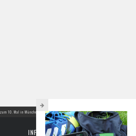
al in München – Europas größtes Content-Marketing Event geht in die nächste Runde
INFORMATIONEN