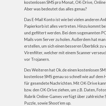
kostenlosen SMS pro Monat, OK-Drive, Onlin
Aber was bedeutet das alles genau?
Das E-Mail Konto ist wie bei vielen anderen A
Papierkorb ist alles vertreten. Hinzu kommt b
und gefiltert werden. Bei dem sogenannten P
Mails vom Server zu holen. Außerdem hat man d
erstellen, um sich einen besseren Überblick zu
Virenfilter, welcher mit einem Scanner verseuc
vor Trojanern.
Des Weiteren hat Ok.de einen kostenlosen SMS
kostenlose SMS genau so schnell wie auf dem 
für gesendete Nachrichten. Mit OK-Drive kan
bzw. den OK-Drive ziehen, um z.B. Daten, Fotos
Rubrik Online-Games verfügt über zahlreiche S
Puzzle, sowie Shoot’em up.