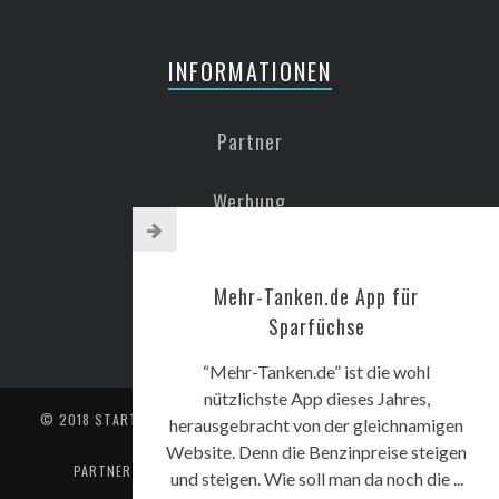
INFORMATIONEN
Partner
Werbung
Presse
Mehr-Tanken.de App für
Kontakt
Sparfüchse
“Mehr-Tanken.de” ist die wohl
nützlichste App dieses Jahres,
© 2018
STARTSTORIES.DE
· REALISIERUNG UND KONZEPT
BE-ON!
herausgebracht von der gleichnamigen
GMBH
· ALLE RECHTE VORBEHALTEN
Website. Denn die Benzinpreise steigen
PARTNER
PRESSE
WERBEN
KONTAKT
DATENSCHUTZ
und steigen. Wie soll man da noch die ...
IMPRESSUM