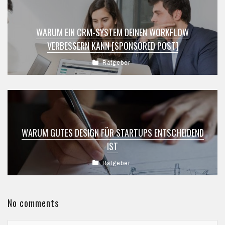
WARUM EIN CRM-SYSTEM DEINEN WORKFLOW
VERBESSERN KANN [SPONSORED POST]
Ratgeber
WARUM GUTES DESIGN FÜR STARTUPS ENTSCHEIDEND
IST
Ratgeber
No comments