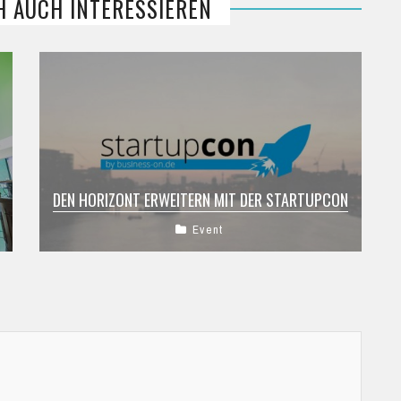
H AUCH INTERESSIEREN
DEN HORIZONT ERWEITERN MIT DER STARTUPCON
Event
Ob in „der Höhle des Löwen“, auf Crowdfunding
Plattformen oder bei Events: Deutschland lebt
und liebt mittlerweile Entrepreneurship. Wenig
wunderlich, ...