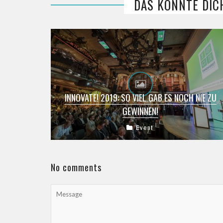
DAS KÖNNTE DIC
INNOVATE! 2019: SO VIEL GAB ES NOCH NIE ZU
GEWINNEN!
Event
Bald ist es wieder soweit. Die Innovate! 2019
findet am 16. & 17. Oktober im Alando Palais in
Osnabrück statt. ...
No comments