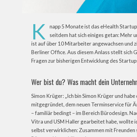
K
napp 5 Monate ist das eHealth Startu
seitdem hat sich einiges getan: Mehr
ist auf über 10 Mitarbeiter angewachsen und 
Berliner Office. Aus diesem Anlass stellt sic
Fragen zur bisherigen Entwicklung des Startup
Wer bist du? Was macht dein Unterne
Simon Krüger: „Ich bin Simon Krüger und habe
mitgegründet, dem neuen Terminservice für Är
– familiär bedingt – im Bereich Bürodesign. N
Vitra und USM Haller gearbeitet habe, wollte
selbst verwirklichen: Zusammen mit Freunden s