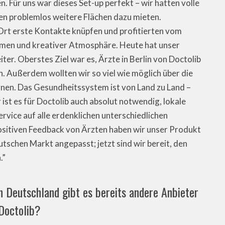
. Für uns war dieses Set-up perfekt – wir hatten volle
en problemlos weitere Flächen dazu mieten.
rt erste Kontakte knüpfen und profitierten vom
men und kreativer Atmosphäre. Heute hat unser
er. Oberstes Ziel war es, Ärzte in Berlin von Doctolib
n. Außerdem wollten wir so viel wie möglich über die
rnen. Das Gesundheitssystem ist von Land zu Land –
ist es für Doctolib auch absolut notwendig, lokale
vice auf alle erdenklichen unterschiedlichen
sitiven Feedback von Ärzten haben wir unser Produkt
tschen Markt angepasst; jetzt sind wir bereit, den
.”
 in Deutschland gibt es bereits andere Anbieter
Doctolib?