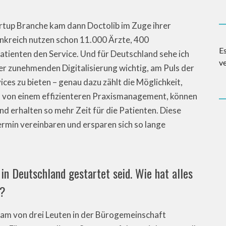
rtup Branche kam dann Doctolib im Zuge ihrer
ankreich nutzen schon 11.000 Ärzte, 400
E
atienten den Service. Und für Deutschland sehe ich
v
 der zunehmenden Digitalisierung wichtig, am Puls der
ces zu bieten – genau dazu zählt die Möglichkeit,
ren von einem effizienteren Praxismanagement, können
d erhalten so mehr Zeit für die Patienten. Diese
rmin vereinbaren und ersparen sich so lange
 in Deutschland gestartet seid. Wie hat alles
t?
eam von drei Leuten in der Bürogemeinschaft