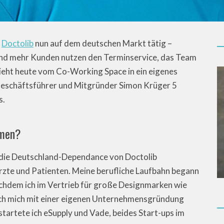
p
Doctolib
nun auf dem deutschen Markt tätig –
 und mehr Kunden nutzen den Terminservice, das Team
zieht heute vom Co-Working Space in ein eigenes
h Geschäftsführer und Mitgründer Simon Krüger 5
s.
hmen?
 die Deutschland-Dependance von Doctolib
zte und Patienten. Meine berufliche Laufbahn begann
achdem ich im Vertrieb für große Designmarken wie
 ich mich mit einer eigenen Unternehmensgründung
tartete ich eSupply und Vade, beides Start-ups im