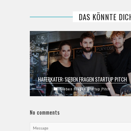
DAS KÖNNTE DIC
HAFERKATER: SIEBEN FRAGEN STARTUP PITCH
Sieben Fragen Startup Pitch
Haferkater im Sieben Fragen Startup Pitch. Wie
kam es zur Idee, wie funktioniert das
Geschäftsmodell und welche Erfolge hat man
schon ...
No comments