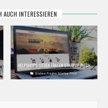
H AUCH INTERESSIEREN
HELPSHOPS: SIEBEN FRAGEN STARTUP PITCH
Sieben Fragen Startup Pitch
HelpShops im Sieben Fragen Startup Pitch. Wie
kam es zur Idee, wie funktioniert das
Geschäftsmodell und welche Erfolge hat man
schon ...