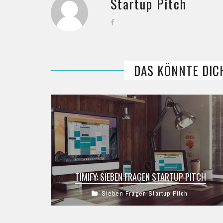
Startup Pitch
DAS KÖNNTE DIC
TIMIFY: SIEBEN FRAGEN STARTUP PITCH
Sieben Fragen Startup Pitch
TIMIFY im Sieben Fragen Startup Pitch. Wie
kam es zur Idee, wie funktioniert das
Geschäftsmodell und welche Erfolge hat man