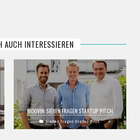
H AUCH INTERESSIEREN
MOOVIN: SIEBEN FRAGEN STARTUP PITCH
Sieben Fragen Startup Pitch
Moovin im Sieben Fragen Startup Pitch. Wie
kam es zur Idee, wie funktioniert das
Geschäftsmodell und welche Erfolge hat man