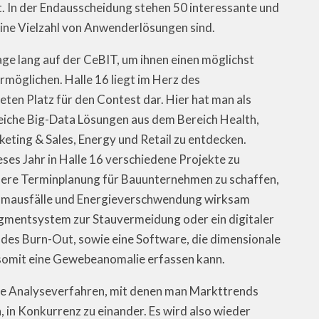
In der Endausscheidung stehen 50 interessante und
ine Vielzahl von Anwenderlösungen sind.
age lang auf der CeBIT, um ihnen einen möglichst
rmöglichen. Halle 16 liegt im Herz des
ten Platz für den Contest dar. Hier hat man als
reiche Big-Data Lösungen aus dem Bereich Health,
eting & Sales,
Energy und Retail zu entdecken.
ses Jahr in Halle 16 verschiedene Projekte zu
ere Terminplanung für Bauunternehmen zu schaffen,
tromausfälle und Energieverschwendung wirksam
mentsystem zur Stauvermeidung oder ein digitaler
des Burn-Out, sowie eine Software, die dimensionale
 somit eine Gewebeanomalie erfassen kann.
ele Analyseverfahren, mit denen man Markttrends
, in Konkurrenz zu einander. Es wird also wieder