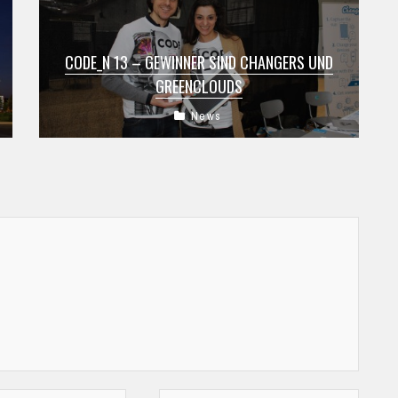
CODE_N 13 – GEWINNER SIND CHANGERS UND
GREENCLOUDS
News
Der Startup-Wettbewerb CODE_N wurde nach
der Premiere im vergangenen Jahr zum zweiten
Mal auf der CeBIT in Hannover vergeben. Viele
...