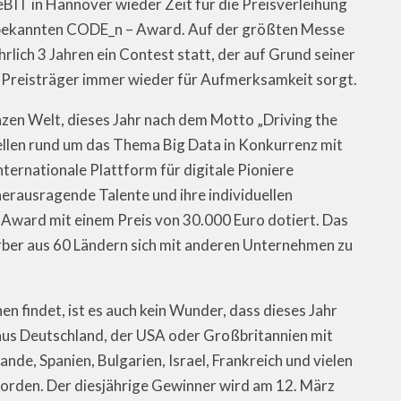
eBIT in Hannover wieder Zeit für die Preisverleihung
t bekannten CODE_n – Award. Auf der größten Messe
rlich 3 Jahren ein Contest statt, der auf Grund seiner
 Preisträger immer wieder für Aufmerksamkeit sorgt.
en Welt, dieses Jahr nach dem Motto „Driving the
llen rund um das Thema Big Data in Konkurrenz mit
nternationale Plattform für digitale Pioniere
herausragende Talente und ihre individuellen
r Award mit einem Preis von 30.000 Euro dotiert. Das
erber aus 60 Ländern sich mit anderen Unternehmen zu
 findet, ist es auch kein Wunder, dass dieses Jahr
 aus Deutschland, der USA oder Großbritannien mit
ande, Spanien, Bulgarien, Israel, Frankreich und vielen
worden. Der diesjährige Gewinner wird am 12. März