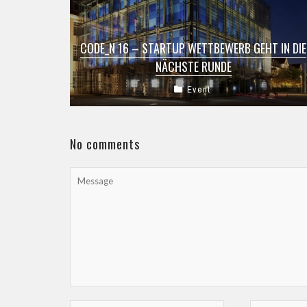
CODE_N 16 – STARTUP WETTBEWERB GEHT IN DIE
NÄCHSTE RUNDE
Event
Noch bis zum 31. Mai haben Startups die
Chance, am CODE_n16-Startup Wettbewerb
teilzunehmen. Die 50 besten Ideen werden dann
im ...
No comments