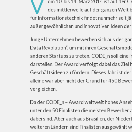
V
om 10. bis 14. März 2014 ist auf der C
des mittlerweile auf der ganzen Wel
für Informationstechnik findet nunmehr seit jäh
außergewöhnlichen und innovativen Ideen der
Junge Unternehmen bewerben sich aus der ganz
Data Revolution“, um mit ihren Geschäftsmode
anderen Startups zu treten. CODE_n soll eine i
darstellen. Der Award verfolgt dabei das Ziel 
Geschäftsideen zu fördern. Dieses Jahr ist de
alleine war aber nicht der Grund für 450 Bew
vergleichen.
Da der CODE_n – Award weltweit hohes Ansehen
unter den 50 Finalisten die meisten Bewerber
dabei sind. Aber auch aus Brasilien, der Niederl
weiteren Ländern sind Finalisten ausgewählt 