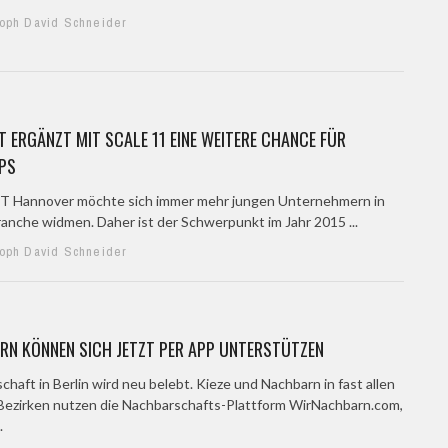
toph David Schneider
IT ERGÄNZT MIT SCALE 11 EINE WEITERE CHANCE FÜR
PS
T Hannover möchte sich immer mehr jungen Unternehmern in
ranche widmen. Daher ist der Schwerpunkt im Jahr 2015 ...
toph David Schneider
RN KÖNNEN SICH JETZT PER APP UNTERSTÜTZEN
haft in Berlin wird neu belebt. Kieze und Nachbarn in fast allen
 Bezirken nutzen die Nachbarschafts-Plattform WirNachbarn.com,
.