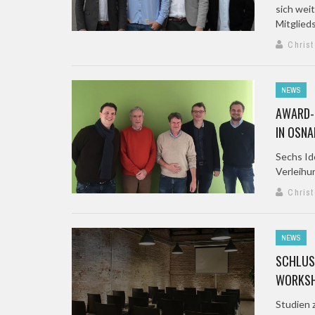
sich weit
Mitglieds
Chris
NEWS
AWARD-K
IN OSN
Sechs Id
Verleihu
Chris
NEWS
SCHLUSS
ORKSHO
Studien 