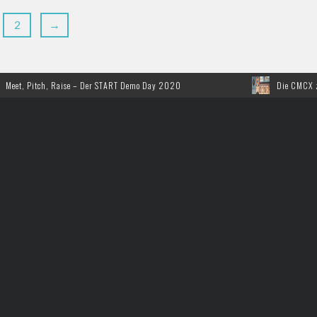
2
→
itch, Raise – Der START Demo Day 2020
Die CMCX zum 10. Ma