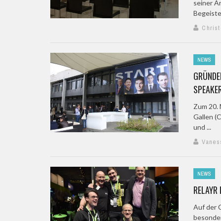
seiner A
Begeiste
Chris
NEWS
GRÜNDE
SPEAKER
Zum 20. 
Gallen (
und ...
Vanes
NEWS
RELAYR 
Auf der 
besonder