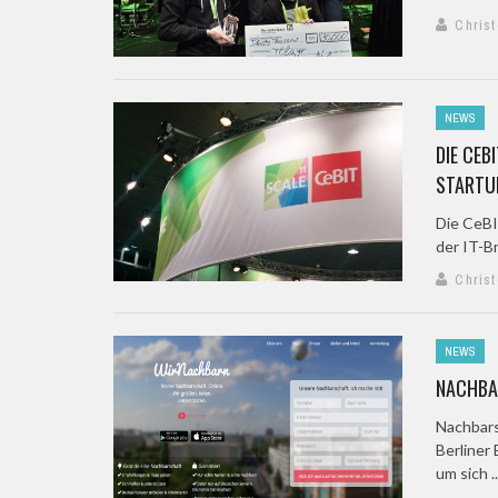
Chris
NEWS
DIE CEB
STARTU
Die CeBI
der IT-B
Chris
NEWS
NACHBA
Nachbarsc
Berliner
um sich ..