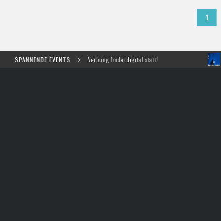
1
se für Marketing und Werbung findet digital statt!
SPANNENDE EVENTS
Meet, P