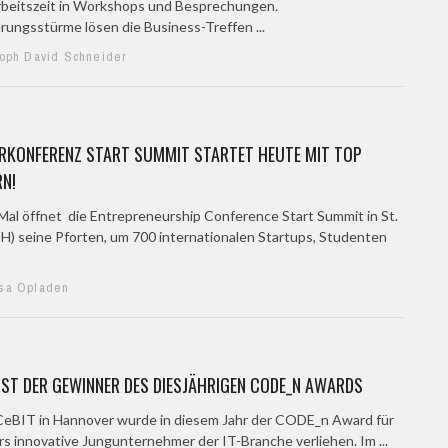
rbeitszeit in Workshops und Besprechungen.
rungsstürme lösen die Business-Treffen ...
toph David Schneider
RKONFERENZ START SUMMIT STARTET HEUTE MIT TOP
N!
Mal öffnet die Entrepreneurship Conference Start Summit in St.
CH) seine Pforten, um 700 internationalen Startups, Studenten
sa Opladen
IST DER GEWINNER DES DIESJÄHRIGEN CODE_N AWARDS
CeBIT in Hannover wurde in diesem Jahr der CODE_n Award für
s innovative Jungunternehmer der IT-Branche verliehen. Im ...