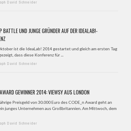
toph David Schneider
 BATTLE UND JUNGE GRÜNDER AUF DER IDEALAB!-
ENZ
ktober ist die IdeaLab! 2014 gestartet und gleich am ersten Tag
gezeigt, dass diese Konferenz für ...
toph David Schneider
 AWARD GEWINNER 2014: VIEWSY AUS LONDON
jährige Preisgeld von 30.000 Euro des CODE_n Award geht an
ein junges Unternehmen aus Großbritannien. Am Mittwoch, dem
toph David Schneider