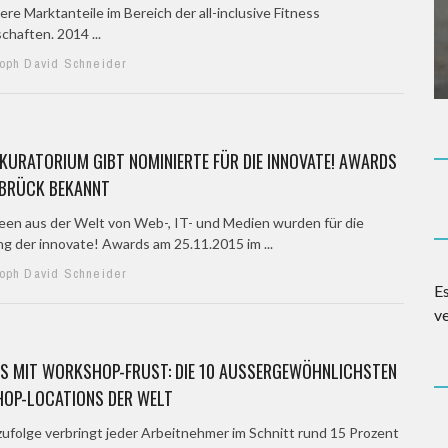
ere Marktanteile im Bereich der all-inclusive Fitness
chaften. 2014 ...
toph David Schneider
URATORIUM GIBT NOMINIERTE FÜR DIE INNOVATE! AWARDS
ABRÜCK BEKANNT
een aus der Welt von Web-, IT- und Medien wurden für die
ng der innovate! Awards am 25.11.2015 im ...
toph David Schneider
E
v
 MIT WORKSHOP-FRUST: DIE 10 AUSSERGEWÖHNLICHSTEN W
P-LOCATIONS DER WELT
zufolge verbringt jeder Arbeitnehmer im Schnitt rund 15 Prozent