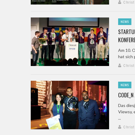
Chris
NEWS
STARTUP
KONFER
Am 10. O
hat sich 
Chris
NEWS
CODE_N
Das dies
Viewsy, 
...
Chris