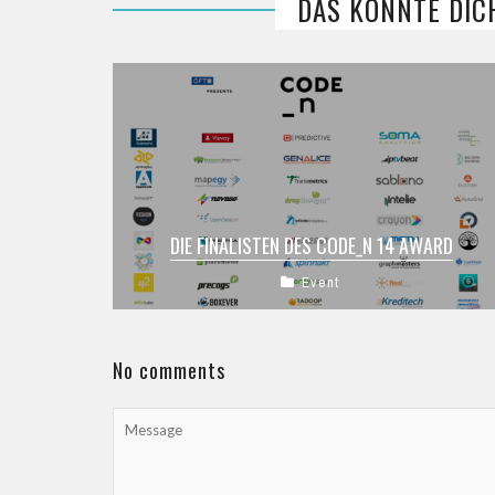
DAS KÖNNTE DIC
DIE FINALISTEN DES CODE_N 14 AWARD
Event
CODE_n vergibt 2014 zum dritten Mal den
CODE_n Award auf der CeBIT, diesmal unter
dem Motto „Driving the Data Revolution”. ...
No comments