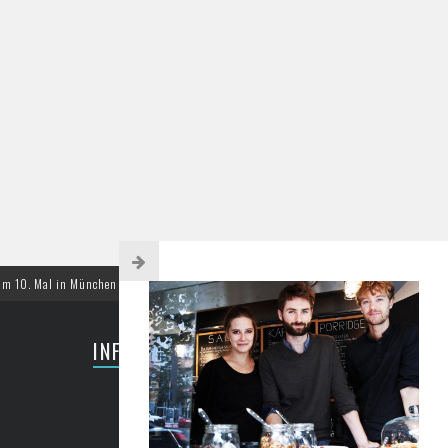
 München – Europas größtes Content-Marketing Event geht in die nächste Runde
INFORMATIONEN
Partner