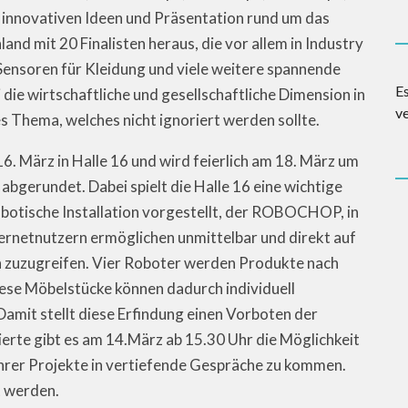
n innovativen Ideen und Präsentation rund um das
and mit 20 Finalisten heraus, die vor allem in Industry
Sensoren für Kleidung und viele weitere spannende
E
ie wirtschaftliche und gesellschaftliche Dimension in
v
es Thema, welches nicht ignoriert werden sollte.
. März in Halle 16 und wird feierlich am 18. März um
bgerundet. Dabei spielt die Halle 16 eine wichtige
robotische Installation vorgestellt, der ROBOCHOP, in
rnetnutzern ermöglichen unmittelbar und direkt auf
n zuzugreifen. Vier Roboter werden Produkte nach
ese Möbelstücke können dadurch individuell
amit stellt diese Erfindung einen Vorboten der
ierte gibt es am 14.März ab 15.30 Uhr die Möglichkeit
ihrer Projekte in vertiefende Gespräche zu kommen.
 werden.