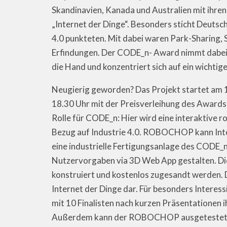
Skandinavien, Kanada und Australien mit ihre
„Internet der Dinge“. Besonders sticht Deutschl
4.0 punkteten. Mit dabei waren Park-Sharing, 
Erfindungen. Der CODE_n- Award nimmt dabei d
die Hand und konzentriert sich auf ein wichtig
Neugierig geworden? Das Projekt startet am 16
18.30 Uhr mit der Preisverleihung des Awards a
Rolle für CODE_n: Hier wird eine interaktive 
Bezug auf Industrie 4.0. ROBOCHOP kann Inte
eine industrielle Fertigungsanlage des CODE_
Nutzervorgaben via 3D Web App gestalten. Di
konstruiert und kostenlos zugesandt werden. D
Internet der Dinge dar. Für besonders Interess
mit 10 Finalisten nach kurzen Präsentationen 
Außerdem kann der ROBOCHOP ausgetestet