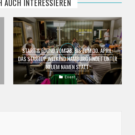
H AUCH INTERESSIEREN
START & FOUND VOM 28. BIS ZUM 30. APRIL:
DAS STARTUP WEEKEND HAMBURG FINDET UNTER
NEUEM NAMEN STATT
Event
Startup Weekends gibt es mittlerweile überall
auf der Welt. Hier geht es darum, im Team
innerhalb von nur einem Wochenende ...