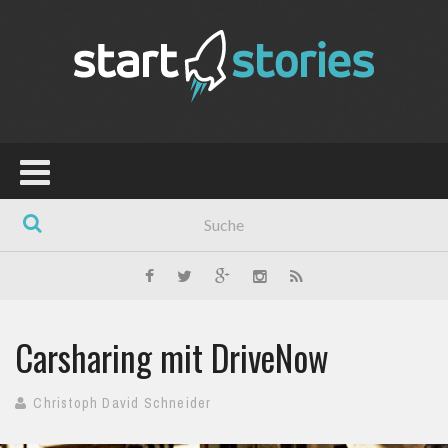
Carsharing mit DriveNow
Christoph David Schneider