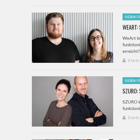
SIEBEN F
WEART: 
WeArt im
funktion
erreicht? 
Startu
SIEBEN F
SZURO: 
SZURO im
funktion
Startu