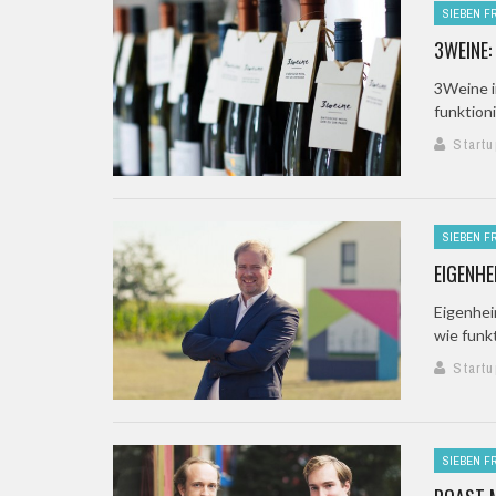
SIEBEN F
3WEINE:
3Weine i
funktion
Startu
SIEBEN F
EIGENHE
Eigenhei
wie funk
Startu
SIEBEN F