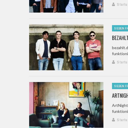
Startu
SIEBEN F
BEZAHLT
bezahlt.
funktion
Startu
SIEBEN F
ARTNIGH
ArtNight
funktion
Startu