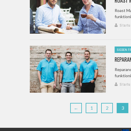
ROAST M
Roast Ma
funktion
Startu
SIEBEN F
REPARAN
Reparand
funktion
Startu
←
1
2
3